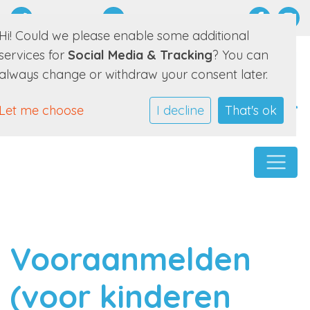
0511 452089
E-mailadres
Hi! Could we please enable some additional
services for
Social Media & Tracking
? You can
always change or withdraw your consent later.
Let me choose
I decline
That's ok
Vooraanmelden
(voor kinderen