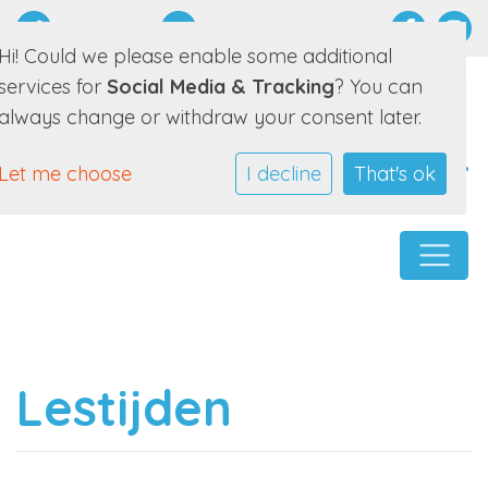
0511 452089
E-mailadres
Hi! Could we please enable some additional
services for
Social Media & Tracking
? You can
always change or withdraw your consent later.
Let me choose
I decline
That's ok
Lestijden