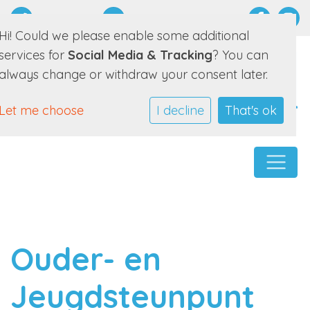
0511 452089
E-mailadres
Hi! Could we please enable some additional
services for
Social Media & Tracking
? You can
always change or withdraw your consent later.
Let me choose
I decline
That's ok
Ouder- en
Jeugdsteunpunt